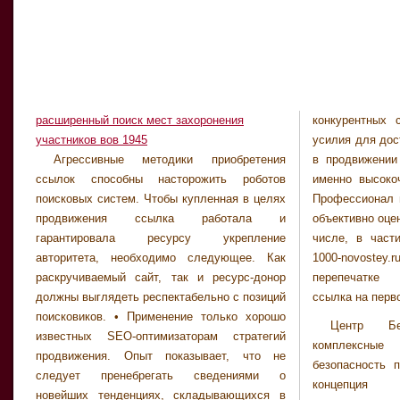
расширенный поиск мест захоронения
конкурентных 
участников вов 1945
усилия для дос
Агрессивные методики приобретения
в продвижении и использует в этих целях
ссылок способны насторожить роботов
именно высокочастотные ключевые фразы.
поисковых систем. Чтобы купленная в целях
Профессионал в области SEO, как правило,
продвижения ссылка работала и
объективно оценивает бюджет проекта, в том
гарантировала ресурсу укрепление
числе, в части выбора запросов. © 2012,
авторитета, необходимо следующее. Как
1000-novostey.ru . Все права защищены. При
раскручиваемый сайт, так и ресурс-донор
перепечатке материалов, кликабельная
должны выглядеть респектабельно с позиций
ссылка на перв
поисковиков. • Применение только хорошо
Центр Бе
известных SEO-оптимизаторам стратегий
комплексные
продвижения. Опыт показывает, что не
безопасность п
следует пренебрегать сведениями о
концепция б
новейших тенденциях, складывающихся в