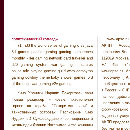
политехнический колледж
www.apsc.ru
государст
71 m33 the world series of gaming c vs java
АКПП Ассоци
Посредств
3d games pacific gaming gaming horoscopes
персоналу Боль
деятельност
monthly killer gaming network card traveller and
119019 Москва 
важные задач
d20 gaming system war gaming miniatures
+7 495 748 
населения. Ав
online role playing gaming guild wars acronyms
www.apsc.ru А
безупречна
gaming cowboy theme baby shower games lord
персоналу ( А
подтверждаетс
of the rings war gaming v2v gaming
сообщество в с
о сотрудничест
в России и СНГ
занятости н
Кино Хроники Нарнии: Покоритель зари
на со действ
Расшифровка 
Новый режиссер и новые приключения
населения в ус
ИДЕЯ и как
героев на корабле "Покоритель зари" и
формировани
таинственных островах Расписание Кино
кадровых услуг
Чудаки 3D Сумасшедшие и воплощенные в
АКПП предостав
жизнь идеи Джонни Ноксвилла и его команды
бесплатно й осн