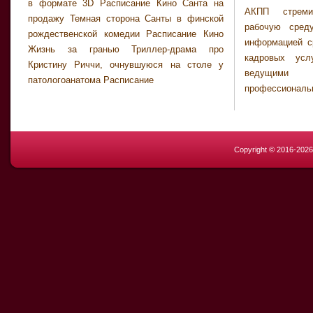
в формате 3D Расписание Кино Санта на
АКПП стреми
продажу Темная сторона Санты в финской
рабочую сре
рождественской комедии Расписание Кино
информацией с
Жизнь за гранью Триллер-драма про
кадровых усл
Кристину Риччи, очнувшуюся на столе у
ведущими
патологоанатома Расписание
профессиона
Copyright © 2016-202